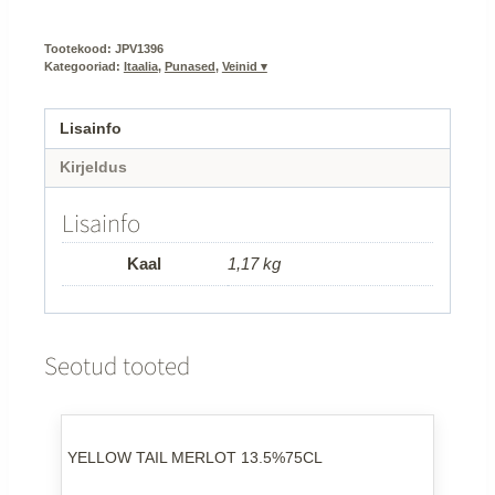
12.5%75CL
kogus
Tootekood:
JPV1396
Kategooriad:
Itaalia
,
Punased
,
Veinid ▾
Lisainfo
Kirjeldus
Lisainfo
Kaal
1,17 kg
Seotud tooted
YELLOW TAIL MERLOT 13.5%75CL