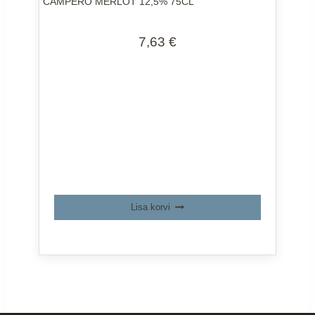
CAMPERO MERLOT 12,5% 75CL
7,63
€
Lisa korvi