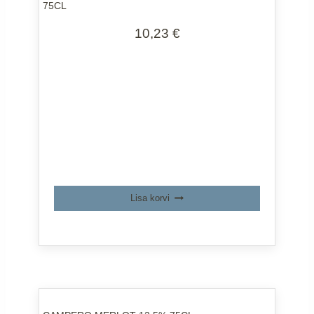
75CL
10,23
€
Lisa korvi