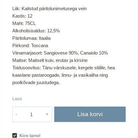
Liik: Kaitstud päritolunimetusega vein
Kastis: 12
Maht: 75CL
Alkoholisisaldus: 12,5%
Päritolumaa: Itaalia
Piirkond: Toscana
Viinamarjasort: Sangiovese 90%, Canaiolo 10%
Maitse: Maitselt kuiv, erutav ja kirsine
Toidusoovitus: Tänu värskusele, kergele stiilile, hea
kaaslane pastaroogade, linnu- ja vasikaliha ning
poolkõvade juustudega.
Laos
RUFFINO
Lisa korvi
CHIANTI
DOCG
`21
Kiire tarne!