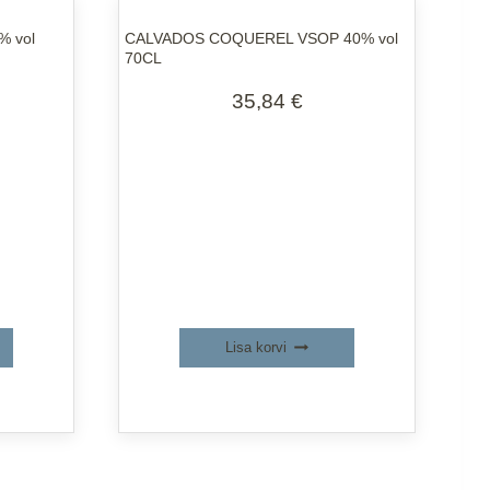
 vol
CALVADOS COQUEREL VSOP 40% vol
70CL
35,84
€
Lisa korvi