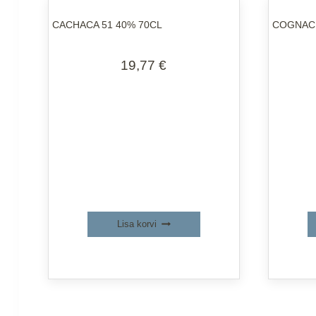
CACHACA 51 40% 70CL
COGNAC 
19,77
€
Lisa korvi