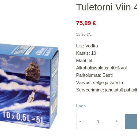
Tuletorni Vii
Algne
Praegune
75,99
€
hind
hind
15,20 €/L
oli:
on:
Liik: Vodka
80,72 €.
75,99 €.
Kastis: 10
Maht: 5L
Alkoholisisaldus: 40% vol
Päritolumaa: Eesti
Värvus: selge ja värvitu
Serveerimine: jahutatult puhtal
Laos
Tuletorni
Viin
40%