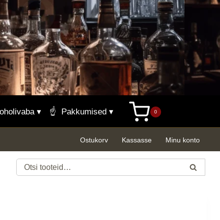
oholivaba ▾
☝️
Pakkumised ▾
0
Ostukorv
Kassasse
Minu konto
Otsi:
Otsi