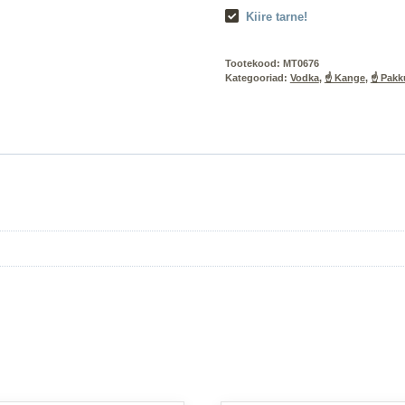
vol
Kiire tarne!
10x50CL
PET
Tootekood:
MT0676
kogus
Kategooriad:
Vodka
,
☝️ Kange
,
☝️ Pak