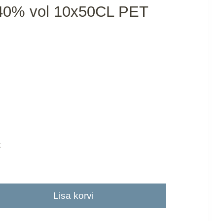
n 40% vol 10x50CL PET
t
Lisa korvi