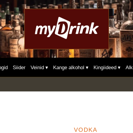
ogid
Siider
Veinid ▾
Kange alkohol ▾
Kingiideed ▾
Alk
VODKA