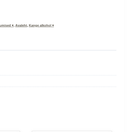
kumised ▾
,
Avaleht
,
Kange alkohol ▾