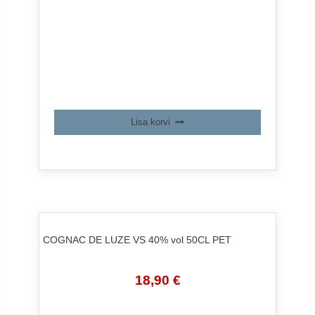
32,24 €.
21,99 €.
Lisa korvi
COGNAC DE LUZE VS 40% vol 50CL PET
Algne
Praegune
18,90
€
hind
hind