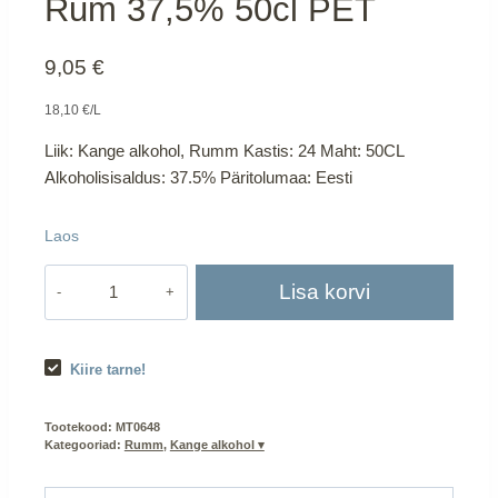
Rum 37,5% 50cl PET
9,05
€
18,10 €/L
Liik: Kange alkohol, Rumm Kastis: 24 Maht: 50CL
Alkoholisisaldus: 37.5% Päritolumaa: Eesti
Laos
Vergi
Lisa korvi
White
Caribbean
Rum
Kiire tarne!
37,5%
50cl
Tootekood:
MT0648
PET
Kategooriad:
Rumm
,
Kange alkohol ▾
kogus