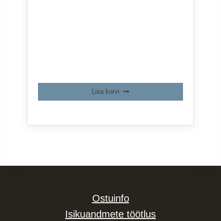
oli:
on:
25,53 €.
18,90 €.
Lisa korvi
Ostuinfo
Isikuandmete töötlus