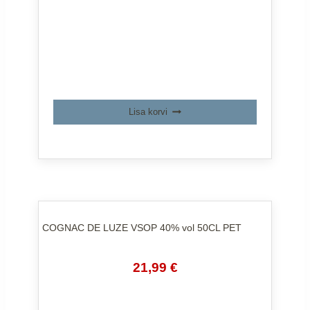
Lisa korvi
COGNAC DE LUZE VSOP 40% vol 50CL PET
Algne
Praegune
21,99
€
hind
hind
oli:
on: