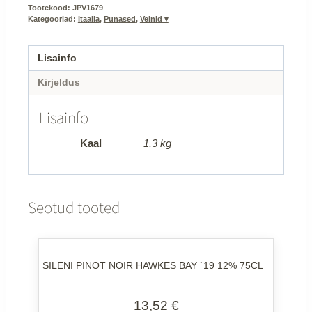
Tootekood:
JPV1679
kogus
Kategooriad:
Itaalia
,
Punased
,
Veinid ▾
Lisainfo
Kirjeldus
Lisainfo
Kaal
1,3 kg
Seotud tooted
SILENI PINOT NOIR HAWKES BAY `19 12% 75CL
13,52
€