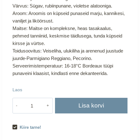
Värvus: Sügav, rubiinpunane, violetse alatooniga.
Aroom: Aroomis on küpseid punaseid marju, kannikesi,
vaniljet ja liköörsust.
Maitse: Maitse on kompleksne, heas tasakaalus,
pehmed tanniinid, keskmise täidlusega, tunda küpseid
kirsse ja vürtse.
Toidusoovitus: Veiseliha, ulukiliha ja arenenud juustude
juurde-Parmigiano Reggiano, Pecorino.
Serveerimistemperatuur: 16-18°C Bordeaux tüüpi
punaveini klaasist, kindlasti enne dekanteerida.
Laos
BANFI
Lisa korvi
BRUNELLO
DI
MONTALCINO`17
Kiire tarne!
15%
75CL